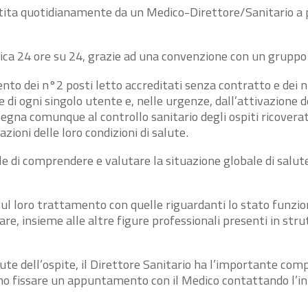
ntita quotidianamente da un Medico-Direttore/Sanitario a 
edica 24 ore su 24, grazie ad una convenzione con un gruppo 
to dei n°2 posti letto accreditati senza contratto e dei n°
di ogni singolo utente e, nelle urgenze, dall’attivazione del
egna comunque al controllo sanitario degli ospiti ricoverati
azioni delle loro condizioni di salute.
le di comprendere e valutare la situazione globale di salute d
e sul loro trattamento con quelle riguardanti lo stato fun
pare, insieme alle altre figure professionali presenti in str
ute dell’ospite, il Direttore Sanitario ha l’importante comp
ssono fissare un appuntamento con il Medico contattando l’in